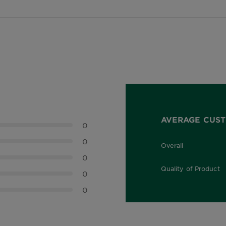
AVERAGE CUST
0
0
Overall
0.0 out of 5 stars
0
Quality of Product
0
0.0 out of 5 stars
0