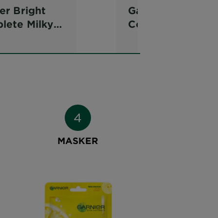
er Bright
Garnier Bright
lete Milky
Complete
htening Dew
Vitamin C Serum
r
Cream SPF 36
MASKER