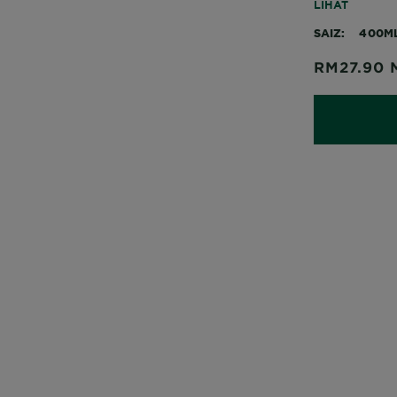
lembap sepa
LIHAT
SAIZ
400M
RM27.90