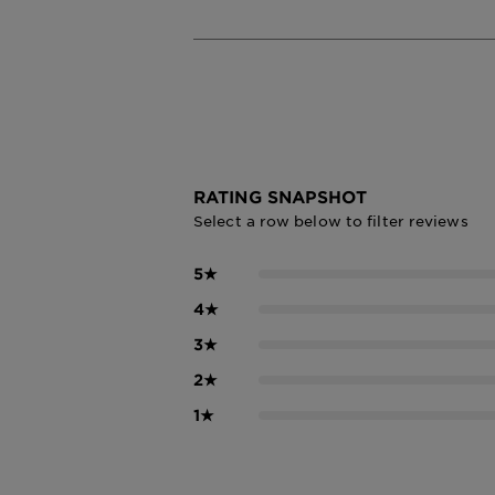
RATING SNAPSHOT
Select a row below to filter reviews
5
★
4
★
3
★
2
★
1
★