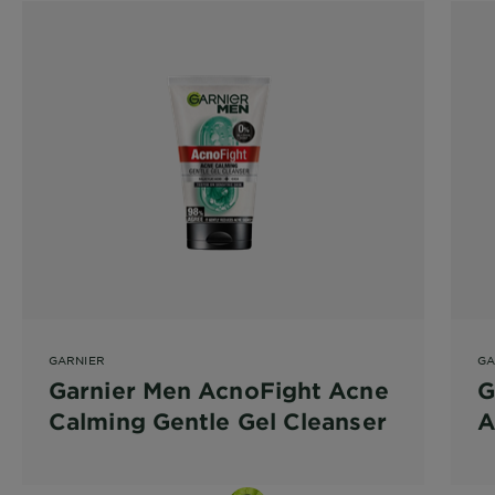
GARNIER
GA
Garnier Men AcnoFight Acne
G
Calming Gentle Gel Cleanser
A
C