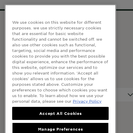
We use cookies on this website for different
purposes. we use strictly necessary cookies
WEBSITE LINKS
that are essential for basic website
functionality and cannot be switched off. we
also use other cookies such as functional,
Terma dan Syarat
targeting, social media and performance
cookies to provide you with the best possible
Dasar Privasi
digital experience, enhance the performance of
Cookie Table
this website, optimize our services and to
show you relevant information. ‘Accept all
Cookie Settings
cookies’ allows us to use cookies for the
purposes stated above. Customize your
preferences to choose which cookies you want
Negara
Negara
us to enable. To learn about how we use your
personal data, please see our
Privacy Policy
Accept All Cookies
© 2023 Garnier Malaysia
Manage Preferences