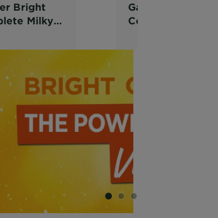
er Bright
Garnier Bright
lete Milky
Complete
htening Dew
Vitamin C Serum
r
Cream SPF 36
SLIDE 1
SLIDE 2
SLIDE 3