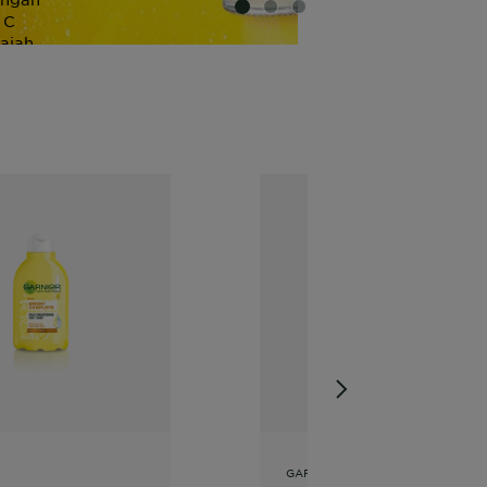
SLIDE 1
SLIDE 2
SLIDE 3
 C
ajah
 bebas
itam.
GARNIER