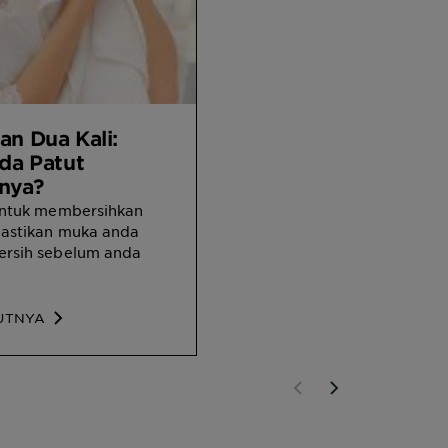
n Dua Kali:
da Patut
nya?
 untuk membersihkan
mastikan muka anda
ersih sebelum anda
UTNYA