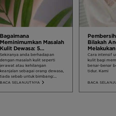
Bagaimana
Pembersiha
Meminimumkan Masalah
Bilakah An
Kulit Dewasa: 5
Melakukan
Penyelesaian Utama
Sekiranya anda berhadapan
Cara intensif
Penjagaan Kulit Kami
dengan masalah kulit seperti
kulit bagi me
jerawat atau kehilangan
benar-benar b
Untuk Anda
keanjalan sebagai orang dewasa,
tidur. Kami
tiada sebab untuk bimbang:
gunakan 5 petua utama kami
BACA SELANJUTNYA
BACA SELANJ
untuk menghentikan isu-isu ini
dari awal lagi.