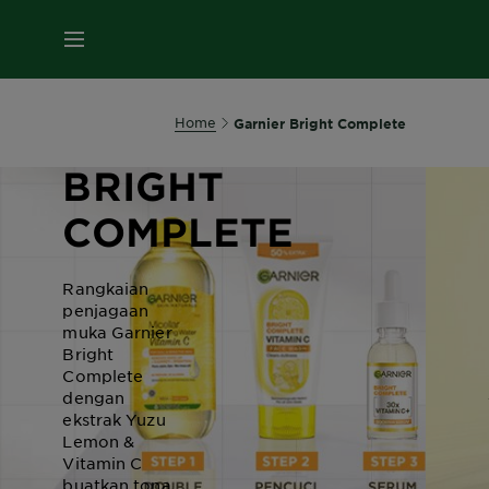
MENU
Home
Garnier Bright Complete
GARNIER
BRIGHT
COMPLETE
Rangkaian
penjagaan
muka Garnier
Bright
Complete
dengan
ekstrak Yuzu
Lemon &
Vitamin C
buatkan tona