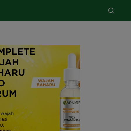
RNIER
IGHT
MPLETE
JAH
HARU
O
RUM
 wajah
lasi
U,
engan