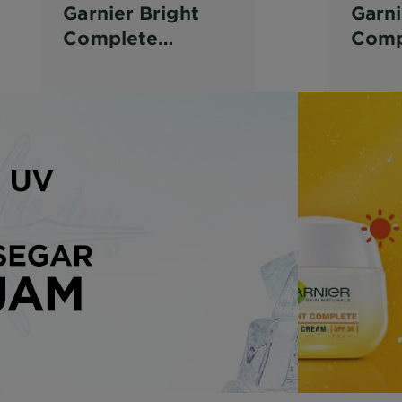
Garnier Bright
Garni
Complete
Comp
Vitamin C Scrub
Brig
Tone