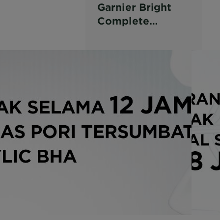
Garnier Bright
Complete
Vitamin C Face
Wash