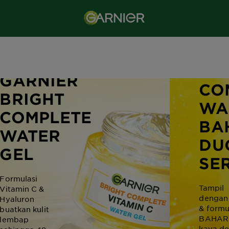
GA
BAHARU
BR
GARNIER
CO
BRIGHT
WA
COMPLETE
BA
WATER
DU
GEL
SE
Formulasi
Tampil
Vitamin C &
dengan
Hyaluron
& formu
buatkan kulit
BAHAR
lembap
kaya d