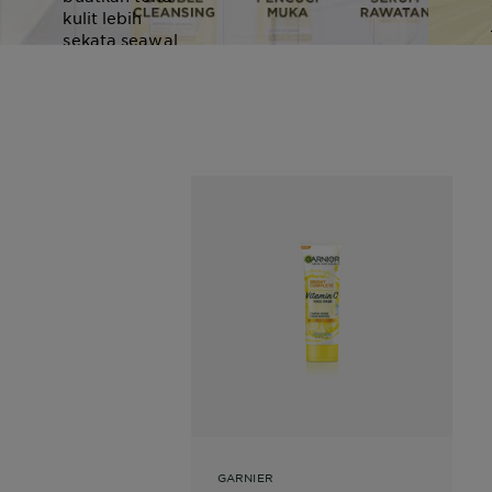
kulit lebih
sekata seawal
3 hari.
GARNIER