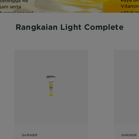
sehingga 48
Vitamin
jam serta
untuk w
berseri seawal
cerah &
7 hari.
bintik h
Rangkaian Light Complete
GARNIER
GARNIER