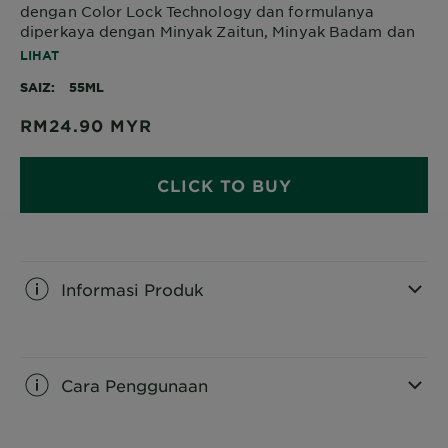
dengan Color Lock Technology dan formulanya
diperkaya dengan Minyak Zaitun, Minyak Badam dan
Minyak Avokado yang menjaga ketahanan warna dan
LIHAT
membuatkan rambut terawat selama 8 minggu:
SAIZ
55ML
- Pewarna rambut dengan kandungan yang menutrisi
- Tanpa ammonia
RM24.90
MYR
- Rambut 5x lebih berkilau
- Warna tahan lama sehingga 8 minggu
- Telus air dan halal (sila rujuk pada pek untul logo
CLICK TO BUY
halal)
Informasi Produk
CLOSE SUBPANEL
Cara Penggunaan
CLOSE SUBPANEL