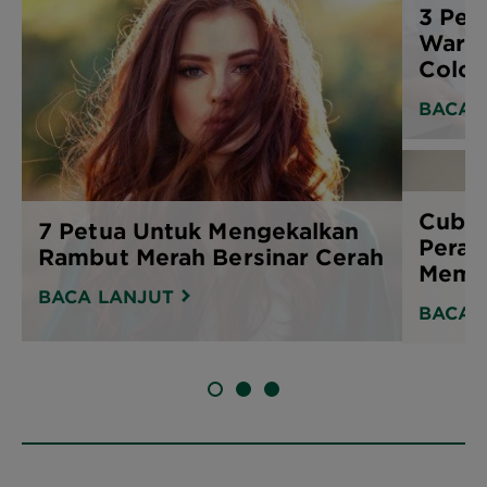
3 Pet
Warna
Color.
BACA 
Cuba
7 Petua Untuk Mengekalkan
Peran
Rambut Merah Bersinar Cerah
Meman
BACA LANJUT
BACA 
SLIDE 1
SLIDE 2
SLIDE 3