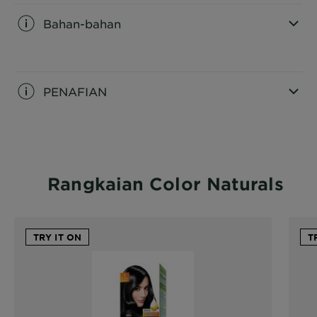
Bahan-bahan
CLOSE SUBPANEL
PENAFIAN
CLOSE SUBPANEL
Rangkaian Color Naturals
TRY IT ON
T