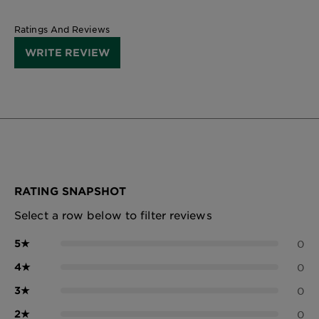
Ratings And Reviews
WRITE REVIEW
RATING SNAPSHOT
Select a row below to filter reviews
5
★
0
4
★
0
3
★
0
2
★
0