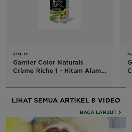
GARNIER
GA
Garnier Color Naturals
G
Crème Riche 1 - Hitam Alami
C
(Natural Black)
(
LIHAT SEMUA ARTIKEL & VIDEO
BACA LANJUT